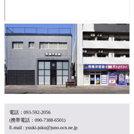
電話：
093-592-2056
(携帯電話：
090-7388-6501)
E-mail : yuuki-juku@juno.ocn.ne.jp